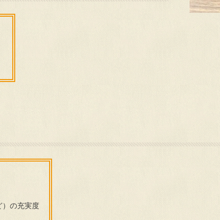
）
ど）の充実度